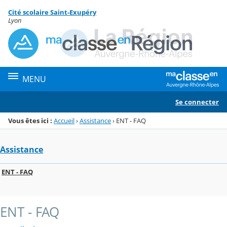
Panneau de gestion des cookies
Cité scolaire Saint-Exupéry
Menu de la rubrique
Contenu
Lyon
MENU
Se connecter
Vous êtes ici :
Accueil
›
Assistance
›
ENT - FAQ
Assistance
ENT - FAQ
ENT - FAQ