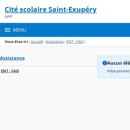
Panneau de gestion des cookies
Cité scolaire Saint-Exupéry
Menu de la rubrique
Contenu
Lyon
MENU
Vous êtes ici :
Accueil
›
Assistance
›
ENT - FAQ
›
Assistance
Aucun élém
ENT - FAQ
Vous pouvez 