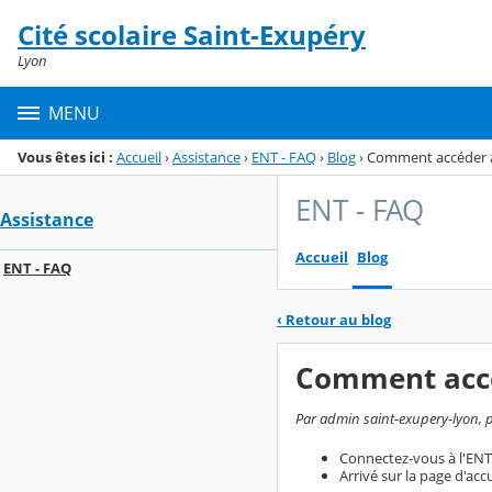
Panneau de gestion des cookies
Cité scolaire Saint-Exupéry
Menu de la rubrique
Contenu
Lyon
MENU
Vous êtes ici :
Accueil
›
Assistance
›
ENT - FAQ
›
Blog
›
Comment accéder 
ENT - FAQ
Assistance
Accueil
Blog
ENT - FAQ
‹
Retour au blog
Comment acc
Par admin saint-exupery-lyon, p
Connectez-vous à l'ENT
Arrivé sur la page d'ac