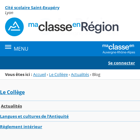
Panneau de gestion des cookies
Cité scolaire Saint-Exupéry
Menu de la rubrique
Contenu
Lyon
MENU
Se connecter
Vous êtes ici :
Accueil
›
Le Collège
›
Actualités
›
Blog
Le Collège
Actualités
Langues et cultures de l’Antiquité
Règlement intérieur