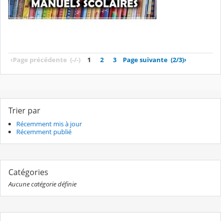
‹
Page précédente
(-/-)
1
2
3
Page suivante
(2/3)
›
Trier par
Récemment mis à jour
Récemment publié
Catégories
Aucune catégorie définie