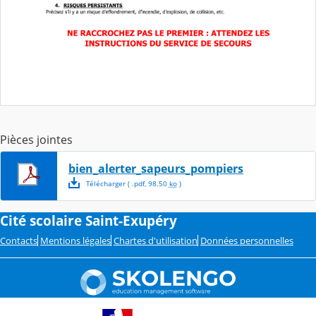
Pièces jointes
bien_alerter_sapeurs_pompiers
Télécharger
( .
pdf
,
98.50
ko
)
Cité scolaire Saint-Exupéry
Contacts
Mentions légales
Chartes d'utilisation
Données personnelles