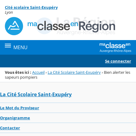
Panneau de gestion des cookies
Cité scolaire Saint-Exupéry
Menu de la rubrique
Contenu
Lyon
MENU
Se connecter
Vous êtes ici :
Accueil
›
La Cité Scolaire Saint-Exupéry
›
Bien alerter les
sapeurs pompiers
La Cité Scolaire Saint-Exupéry
Le Mot du Proviseur
Organigramme
Contacter