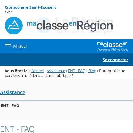
Panneau de gestion des cookies
Cité scolaire Saint-Exupéry
Menu de la rubrique
Contenu
Lyon
MENU
Se connecter
Vous êtes ici :
Accueil
›
Assistance
›
ENT - FAQ
›
Blog
›
Pourquoi je ne
parviens à accéder à aucune rubrique ?
Assistance
ENT - FAQ
ENT - FAQ