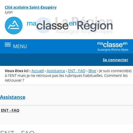
Panneau de gestion des cookies
Cité scolaire Saint-Exupéry
Menu de la rubrique
Contenu
Lyon
MENU
Se connecter
Vous êtes ici :
Accueil
›
Assistance
›
ENT - FAQ
›
Blog
›
Je suis connecté(e)
à l'ENT mais je ne retrouve pas les rubriques habituelles. Comment les
retrouver ?
Assistance
ENT - FAQ