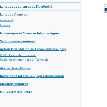
Langues et cultures de l’Antiquité
Langues Vivantes
Allemand
Chinois
Numérique et Sciences Informatiques
Sections européennes
Action Orientation au Lycée Saint-Exupéry
Padlet Orientation Seconde
Padlet Orientation 1ère et Terminale
Atelier Scientifique
Règlement intérieur - projet d'évaluation
Manuels scolaires
HARCELEMENT LYCÉE