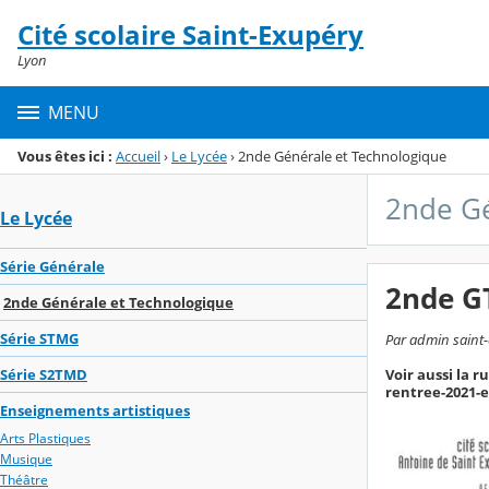
Panneau de gestion des cookies
Cité scolaire Saint-Exupéry
Menu de la rubrique
Contenu
Lyon
MENU
Vous êtes ici :
Accueil
›
Le Lycée
›
2nde Générale et Technologique
2nde Gé
Le Lycée
Série Générale
2nde G
2nde Générale et Technologique
Série STMG
Par admin saint-
Voir aussi la 
Série S2TMD
rentree-2021-
Enseignements artistiques
Arts Plastiques
Musique
Théâtre