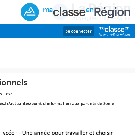
Se connecter
ionnels
25 13:02
pes.fr/actualites/point-d-information-aux-parents-de-3eme-