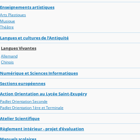
Enseignements artistiques
Arts Plastiques
Musique
Théâtre
Langues et cultures de l’Antiquité
Langues Vivantes
Allemand
Chinois
Numérique et Sciences Informatiques
Sections européennes
Action Orientation au Lycée Saint-Exupéry
Padlet Orientation Seconde
Padlet Orientation 1ère et Terminale
Atelier Scientifique
Règlement intérieur - projet d'évaluation
Manuels scolaires