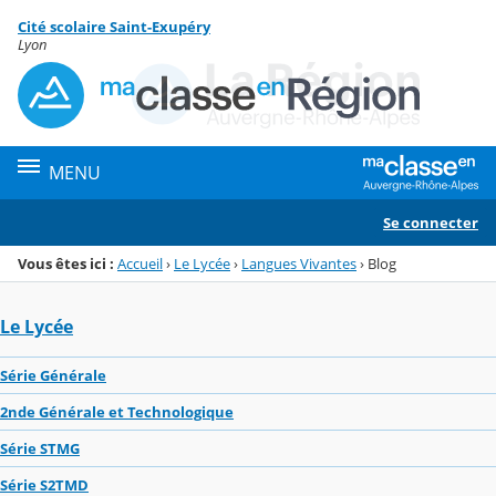
Panneau de gestion des cookies
Cité scolaire Saint-Exupéry
Menu de la rubrique
Contenu
Lyon
MENU
Se connecter
Vous êtes ici :
Accueil
›
Le Lycée
›
Langues Vivantes
›
Blog
Le Lycée
Série Générale
2nde Générale et Technologique
Série STMG
Série S2TMD