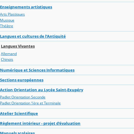
Enseignements artistiques
Arts Plastiques
Musique
Théâtre
Langues et cultures de l’Antiquité
Langues Vivantes
Allemand
Chinois
Numérique et Sciences Informatiques
Sections européennes
Action Orientation au Lycée Saint-Exupéry
Padlet Orientation Seconde
Padlet Orientation 1ère et Terminale
Atelier Scientifique
Règlement intérieur - projet d'évaluation
Manuels scolaires