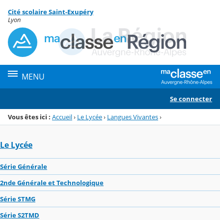
Panneau de gestion des cookies
Cité scolaire Saint-Exupéry
Menu de la rubrique
Contenu
Lyon
MENU
Se connecter
Vous êtes ici :
Accueil
›
Le Lycée
›
Langues Vivantes
›
Le Lycée
Série Générale
2nde Générale et Technologique
Série STMG
Série S2TMD