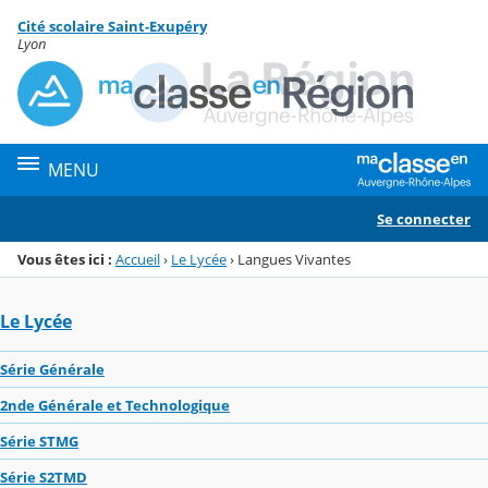
Panneau de gestion des cookies
Cité scolaire Saint-Exupéry
Menu de la rubrique
Contenu
Lyon
MENU
Se connecter
Vous êtes ici :
Accueil
›
Le Lycée
›
Langues Vivantes
Le Lycée
Série Générale
2nde Générale et Technologique
Série STMG
Série S2TMD