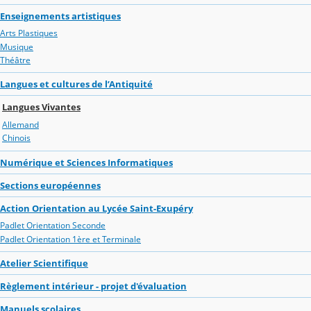
Enseignements artistiques
Arts Plastiques
Musique
Théâtre
Langues et cultures de l’Antiquité
Langues Vivantes
Allemand
Chinois
Numérique et Sciences Informatiques
Sections européennes
Action Orientation au Lycée Saint-Exupéry
Padlet Orientation Seconde
Padlet Orientation 1ère et Terminale
Atelier Scientifique
Règlement intérieur - projet d'évaluation
Manuels scolaires