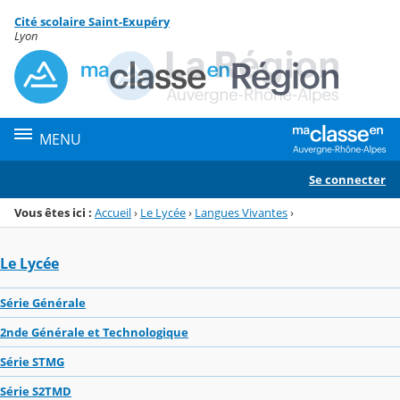
Panneau de gestion des cookies
Cité scolaire Saint-Exupéry
Menu de la rubrique
Contenu
Lyon
MENU
Se connecter
Vous êtes ici :
Accueil
›
Le Lycée
›
Langues Vivantes
›
Le Lycée
Série Générale
2nde Générale et Technologique
Série STMG
Série S2TMD