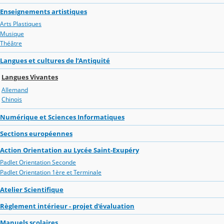
Enseignements artistiques
Arts Plastiques
Musique
Théâtre
Langues et cultures de l’Antiquité
Langues Vivantes
Allemand
Chinois
Numérique et Sciences Informatiques
Sections européennes
Action Orientation au Lycée Saint-Exupéry
Padlet Orientation Seconde
Padlet Orientation 1ère et Terminale
Atelier Scientifique
Règlement intérieur - projet d'évaluation
Manuels scolaires