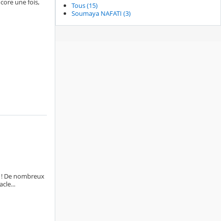
core une fois,
Tous (15)
Soumaya NAFATI (3)
e ! De nombreux
cle...