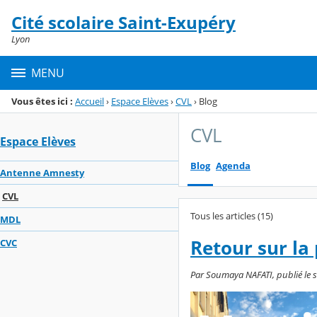
Panneau de gestion des cookies
Cité scolaire Saint-Exupéry
Menu de la rubrique
Contenu
Lyon
MENU
Vous êtes ici :
Accueil
›
Espace Elèves
›
CVL
›
Blog
CVL
Espace Elèves
Blog
Agenda
Antenne Amnesty
CVL
Tous les articles (15)
MDL
Retour sur la
CVC
Par Soumaya NAFATI, publié le s