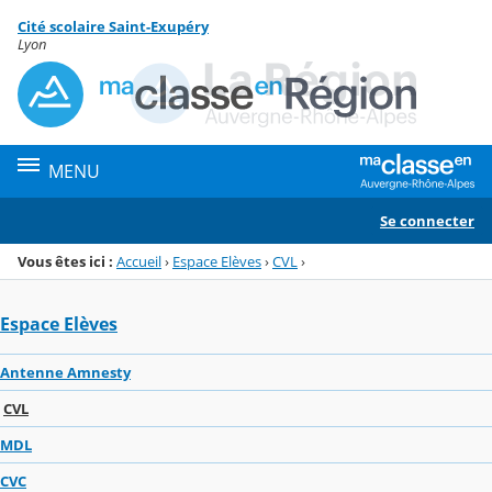
Panneau de gestion des cookies
Cité scolaire Saint-Exupéry
Menu de la rubrique
Contenu
Lyon
MENU
Se connecter
Vous êtes ici :
Accueil
›
Espace Elèves
›
CVL
›
Espace Elèves
Antenne Amnesty
CVL
MDL
CVC