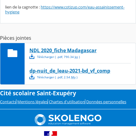
lien de la cagnotte :
https://www.cotizup.com/eau-assainissement-
hygiene
Pièces jointes
NDL 2020_fiche Madagascar
Télécharger
( .
pdf
,
790.34
ko
)
dp-nuit_de_leau-2021-bd_vf_comp
Télécharger
( .
pdf
,
2.54
Mo
)
Cité scolaire Saint-Exupéry
Contacts
Mentions légales
Chartes d'utilisation
Données personnelles