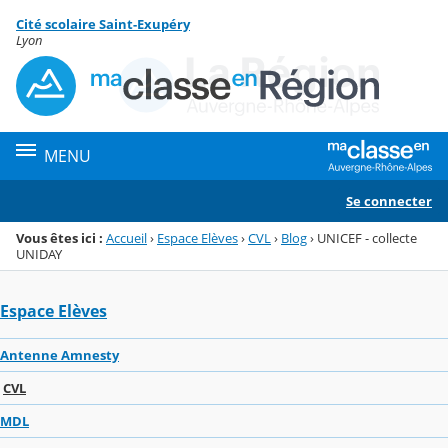
Panneau de gestion des cookies
Cité scolaire Saint-Exupéry
Menu de la rubrique
Contenu
Lyon
MENU
Se connecter
Vous êtes ici :
Accueil
›
Espace Elèves
›
CVL
›
Blog
›
UNICEF - collecte
UNIDAY
Espace Elèves
Antenne Amnesty
CVL
MDL