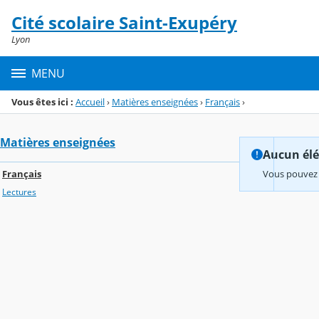
Panneau de gestion des cookies
Cité scolaire Saint-Exupéry
Menu de la rubrique
Contenu
Lyon
MENU
Vous êtes ici :
Accueil
›
Matières enseignées
›
Français
›
Matières enseignées
Aucun élém
Français
Vous pouvez 
Lectures