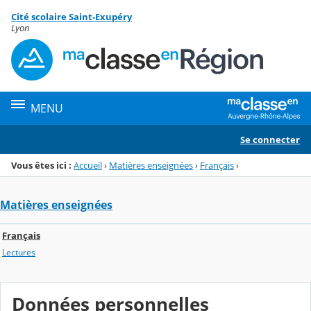
Panneau de gestion des cookies
Cité scolaire Saint-Exupéry
Menu de la rubrique
Contenu
Lyon
MENU
Se connecter
Vous êtes ici :
Accueil
›
Matières enseignées
›
Français
›
Matières enseignées
Français
Lectures
Données personnelles