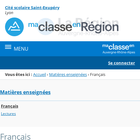
Panneau de gestion des cookies
Cité scolaire Saint-Exupéry
Menu de la rubrique
Contenu
Lyon
MENU
Se connecter
Vous êtes ici :
Accueil
›
Matières enseignées
›
Français
Matières enseignées
Français
Lectures
Français