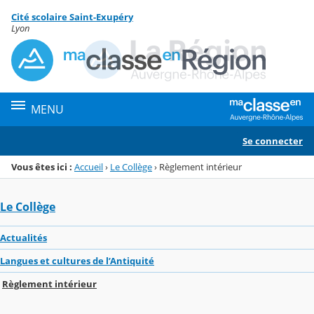
Panneau de gestion des cookies
Cité scolaire Saint-Exupéry
Menu de la rubrique
Contenu
Lyon
MENU
Se connecter
Vous êtes ici :
Accueil
›
Le Collège
›
Règlement intérieur
Le Collège
Actualités
Langues et cultures de l’Antiquité
Règlement intérieur