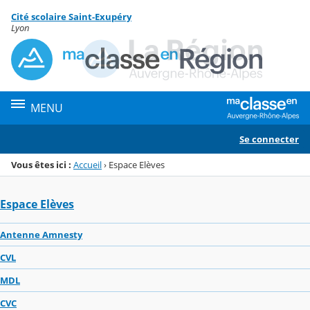
Panneau de gestion des cookies
Cité scolaire Saint-Exupéry
Menu de la rubrique
Contenu
Lyon
MENU
Se connecter
Vous êtes ici :
Accueil
›
Espace Elèves
Espace Elèves
Antenne Amnesty
CVL
MDL
CVC