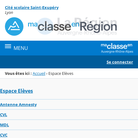
Panneau de gestion des cookies
Cité scolaire Saint-Exupéry
Menu de la rubrique
Contenu
Lyon
MENU
Se connecter
Vous êtes ici :
Accueil
›
Espace Elèves
Espace Elèves
Antenne Amnesty
CVL
MDL
CVC