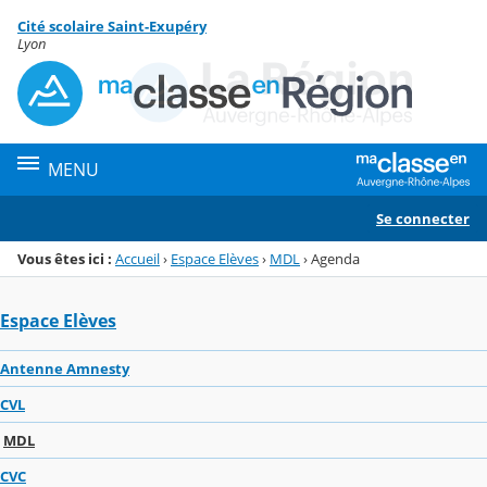
Panneau de gestion des cookies
Cité scolaire Saint-Exupéry
Menu de la rubrique
Contenu
Lyon
MENU
Se connecter
Vous êtes ici :
Accueil
›
Espace Elèves
›
MDL
›
Agenda
Espace Elèves
Antenne Amnesty
CVL
MDL
CVC