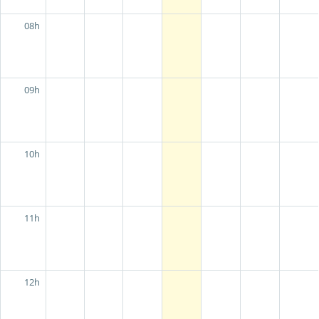
08h
09h
10h
11h
12h