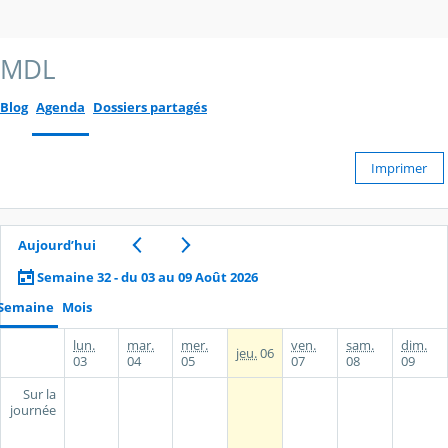
MDL
Blog
Agenda
Dossiers partagés
Imprimer
Aujourd’hui
Semaine 32 - du 03 au 09 Août 2026
Semaine
Mois
lun.
mar.
mer.
ven.
sam.
dim.
jeu.
06
03
04
05
07
08
09
Sur la
journée