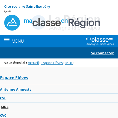
Panneau de gestion des cookies
Cité scolaire Saint-Exupéry
Menu de la rubrique
Contenu
Lyon
MENU
Se connecter
Vous êtes ici :
Accueil
›
Espace Elèves
›
MDL
›
Espace Elèves
Antenne Amnesty
CVL
MDL
CVC