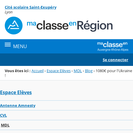
Panneau de gestion des cookies
Cité scolaire Saint-Exupéry
Menu de la rubrique
Contenu
Lyon
MENU
Se connecter
Vous êtes ici :
Accueil
›
Espace Elèves
›
MDL
›
Blog
›
1080€ pour l'Ukraine
!
Espace Elèves
Antenne Amnesty
CVL
MDL