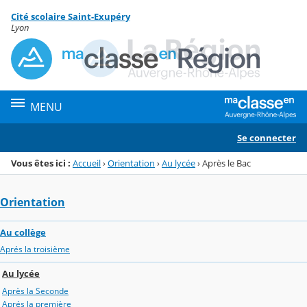
Panneau de gestion des cookies
Cité scolaire Saint-Exupéry
Menu de la rubrique
Contenu
Lyon
MENU
Se connecter
Vous êtes ici :
Accueil
›
Orientation
›
Au lycée
›
Après le Bac
Orientation
Au collège
Aprés la troisième
Au lycée
Après la Seconde
Aprés la première