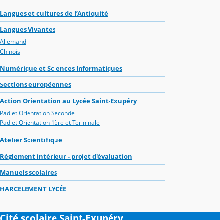
Langues et cultures de l’Antiquité
Langues Vivantes
Allemand
Chinois
Numérique et Sciences Informatiques
Sections européennes
Action Orientation au Lycée Saint-Exupéry
Padlet Orientation Seconde
Padlet Orientation 1ère et Terminale
Atelier Scientifique
Règlement intérieur - projet d'évaluation
Manuels scolaires
HARCELEMENT LYCÉE
Cité scolaire Saint-Exupéry