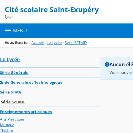
Panneau de gestion des cookies
Cité scolaire Saint-Exupéry
Menu de la rubrique
Contenu
Lyon
MENU
Vous êtes ici :
Accueil
›
Le Lycée
›
Série S2TMD
›
Le Lycée
Aucun élém
Série Générale
Vous pouvez 
2nde Générale et Technologique
Série STMG
Série S2TMD
Enseignements artistiques
Arts Plastiques
Musique
Théâtre