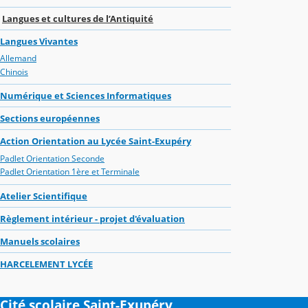
Langues et cultures de l’Antiquité
Langues Vivantes
Allemand
Chinois
Numérique et Sciences Informatiques
Sections européennes
Action Orientation au Lycée Saint-Exupéry
Padlet Orientation Seconde
Padlet Orientation 1ère et Terminale
Atelier Scientifique
Règlement intérieur - projet d'évaluation
Manuels scolaires
HARCELEMENT LYCÉE
Cité scolaire Saint-Exupéry