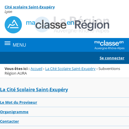
Panneau de gestion des cookies
Cité scolaire Saint-Exupéry
Menu de la rubrique
Contenu
Lyon
MENU
Se connecter
Vous êtes ici :
Accueil
›
La Cité Scolaire Saint-Exupéry
›
Subventions
Région AURA
La Cité Scolaire Saint-Exupéry
Le Mot du Proviseur
Organigramme
Contacter