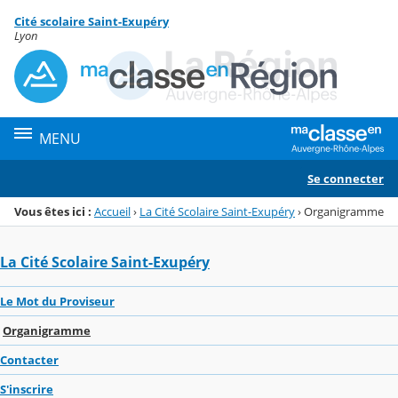
Panneau de gestion des cookies
Cité scolaire Saint-Exupéry
Menu de la rubrique
Contenu
Lyon
MENU
Se connecter
Vous êtes ici :
Accueil
›
La Cité Scolaire Saint-Exupéry
›
Organigramme
La Cité Scolaire Saint-Exupéry
Le Mot du Proviseur
Organigramme
Contacter
S'inscrire