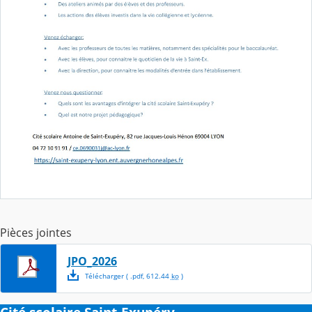
Pièces jointes
JPO_2026
Télécharger
( .
pdf
,
612.44
ko
)