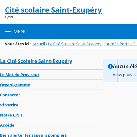
Panneau de gestion des cookies
Cité scolaire Saint-Exupéry
Menu de la rubrique
Contenu
Lyon
MENU
Vous êtes ici :
Accueil
›
La Cité Scolaire Saint-Exupéry
›
Journée Portes O
La Cité Scolaire Saint-Exupéry
Aucun élém
Le Mot du Proviseur
Vous pouvez 
Organigramme
Contacter
S'inscrire
Notre E.N.T.
Accéder
Bien alerter les sapeurs pompiers