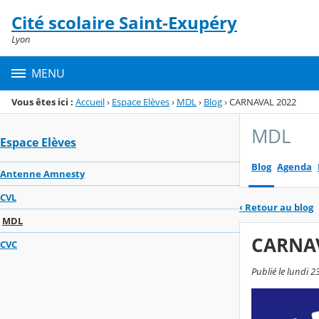
Panneau de gestion des cookies
Cité scolaire Saint-Exupéry
Menu de la rubrique
Contenu
Lyon
MENU
Vous êtes ici :
Accueil
›
Espace Elèves
›
MDL
›
Blog
›
CARNAVAL 2022
MDL
Espace Elèves
Blog
Agenda
Antenne Amnesty
CVL
‹
Retour au blog
MDL
CARNA
CVC
Publié le lundi 2