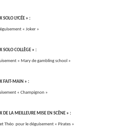
X SOLO LYCÉE » :
éguisement « Joker »
IX SOLO COLLÈGE » :
uisement « Mary de gambling school »
X FAIT-MAIN » :
guisement « Champignon »
IX DE LA MEILLEURE MISE EN SCÈNE » :
e et Théo pour le déguisement « Pirates »