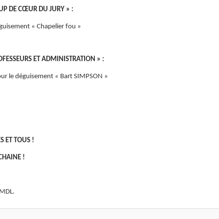
OUP DE CŒUR DU JURY » :
éguisement « Chapelier fou »
ROFESSEURS ET ADMINISTRATION » :
r le déguisement « Bart SIMPSON »
S ET TOUS !
CHAINE !
 MDL.