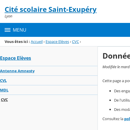
Panneau de gestion des cookies
Cité scolaire Saint-Exupéry
Menu de la rubrique
Contenu
Lyon
MENU
Vous êtes ici :
Accueil
›
Espace Elèves
›
CVC
›
Donnée
Espace Elèves
Modifiée le mard
Antenne Amnesty
CVL
Cette page a pou
MDL
Des enga
CVC
De l'util
Des modal
Consultez la
po