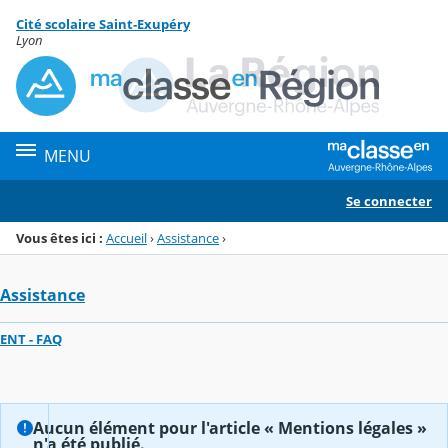
Panneau de gestion des cookies
Cité scolaire Saint-Exupéry
Menu de la rubrique
Contenu
Lyon
MENU
Se connecter
Vous êtes ici :
Accueil
›
Assistance
›
Assistance
ENT - FAQ
Aucun élément pour l'article « Mentions légales »
n'a été publié.