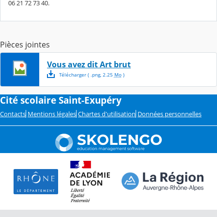
06 21 72 73 40.
Pièces jointes
Vous avez dit Art brut
Télécharger
( .
png
,
2.25
Mo
)
Cité scolaire Saint-Exupéry
Contacts
Mentions légales
Chartes d'utilisation
Données personnelles