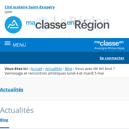
Panneau de gestion des cookies
Cité scolaire Saint-Exupéry
Menu de la rubrique
Contenu
Lyon
MENU
Se connecter
Vous êtes ici :
Accueil
›
Actualités
›
Blog
›
Vous avez dit Art brut ?
Vernissage et rencontres artistiques lundi 4 et mardi 5 mai
Actualités
Actualités
Blog