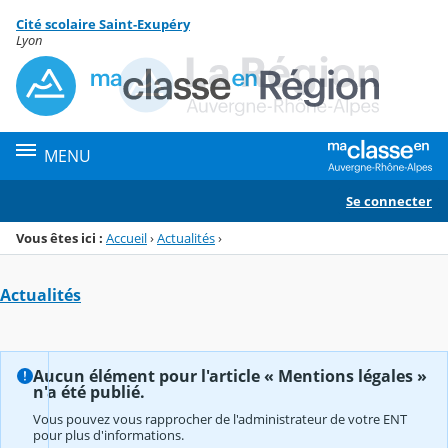
Panneau de gestion des cookies
Cité scolaire Saint-Exupéry
Menu de la rubrique
Contenu
Lyon
MENU
Se connecter
Vous êtes ici :
Accueil
›
Actualités
›
Actualités
Aucun élément pour l'article « Mentions légales »
n'a été publié.
Vous pouvez vous rapprocher de l'administrateur de votre ENT
pour plus d'informations.