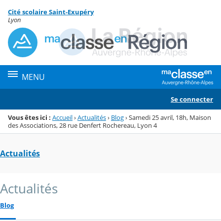
Panneau de gestion des cookies
Cité scolaire Saint-Exupéry
Menu de la rubrique
Contenu
Lyon
MENU
Se connecter
Vous êtes ici :
Accueil
›
Actualités
›
Blog
›
Samedi 25 avril, 18h, Maison
des Associations, 28 rue Denfert Rochereau, Lyon 4
Actualités
Actualités
Blog