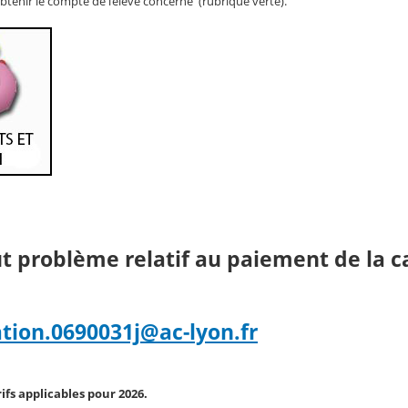
btenir le compte de l’élève concerné (rubrique verte).
t problème relatif au paiement de la c
tion.0690031j@ac-lyon.fr
arifs applicables pour 2026.