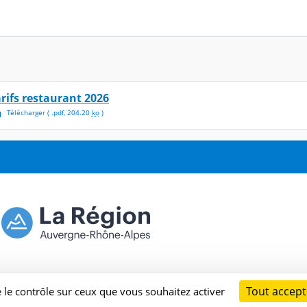
arifs restaurant 2026
Télécharger
( .
pdf
,
204.20
ko
)
Tout accept
e le contrôle sur ceux que vous souhaitez activer