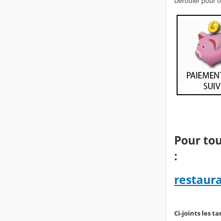
Dérouler pour o
Pour tou
:
restaura
Ci-joints les t