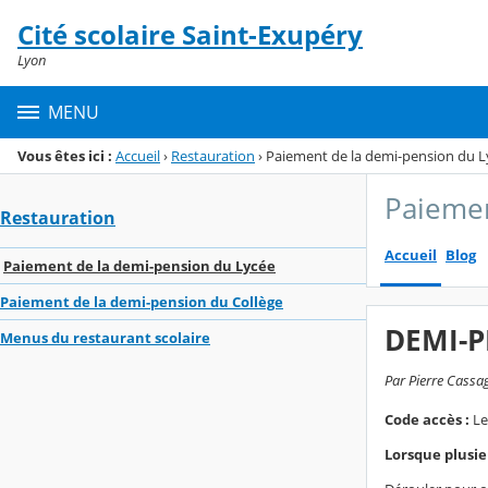
Panneau de gestion des cookies
Cité scolaire Saint-Exupéry
Menu de la rubrique
Contenu
Lyon
MENU
Vous êtes ici :
Accueil
›
Restauration
›
Paiement de la demi-pension du L
Paiemen
Restauration
Accueil
Blog
Paiement de la demi-pension du Lycée
Paiement de la demi-pension du Collège
DEMI-P
Menus du restaurant scolaire
Par Pierre Cassa
Code accès :
Le
Lorsque plusie