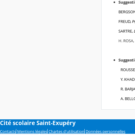
Suggesti
BERGSO
FREUD,
P
SARTRE,
H. ROSA,
Suggesti
ROUSSE
Y. KHA
R. BARJ
A. BELL
Cité scolaire Saint-Exupéry
Contacts
Mentions légales
Chartes d'utilisation
Données personnelles