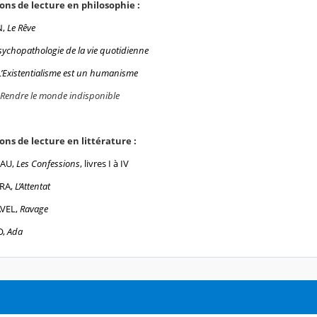
ons de lecture en philosophie :
N,
Le Rêve
sychopathologie de la vie quotidienne
L’Existentialisme est un humanisme
Rendre le monde indisponible
ons de lecture en littérature :
AU,
Les Confessions
, livres I à IV
DRA,
L’Attentat
AVEL,
Ravage
O,
Ada