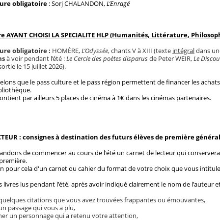
ure obligatoire
: Sorj CHALANDON,
L’Enragé
re AYANT CHOISI LA SPECIALITE HLP (Humanités, Littérature, Philosoph
ure obligatoire :
HOMÈRE,
L’Odyssée
, chants V à XIII (texte
intégral
dans une
ms
à voir pendant l’été :
Le Cercle des poètes disparus
de Peter WEIR,
Le Discou
rtie le 15 juillet 2026).
lons que le pass culture et le pass région permettent de financer les achat
bliothèque.
ontient par ailleurs 5 places de cinéma à 1€ dans les cinémas partenaires.
EUR : consignes à destination des futurs élèves de première généra
dons de commencer au cours de l'été un carnet de lecteur qui conservera l
première.
n pour cela d'un carnet ou cahier du format de votre choix que vous intit
livres lus pendant l'été, après avoir indiqué clairement le nom de l'auteur et l
 quelques citations que vous avez trouvées frappantes ou émouvantes,
un passage qui vous a plu,
er un personnage qui a retenu votre attention,