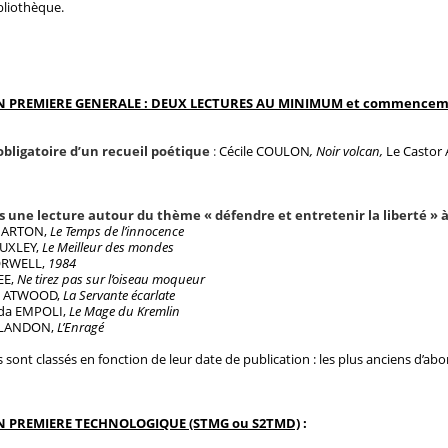
bliothèque.
 PREMIERE GENERALE : DEUX LECTURES AU MINIMUM et commencement, 
obligatoire d’un recueil poétique
:
Cécile COULON
, Noir volcan,
Le Castor A
 une lecture autour du thème « défendre et entretenir la liberté » à c
HARTON,
Le Temps de l’innocence
HUXLEY,
Le Meilleur des mondes
ORWELL,
1984
EE,
Ne tirez pas sur l’oiseau moqueur
t ATWOOD,
La Servante écarlate
 da EMPOLI,
Le Mage du Kremlin
ALANDON,
L’Enragé
es sont classés en fonction de leur date de publication : les plus anciens d’abo
N PREMIERE TECHNOLOGIQUE (STMG ou S2TMD)
: