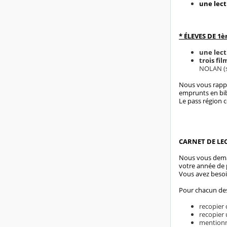
une lect
* ÉLEVES DE 1è
une lect
trois fil
NOLAN (so
Nous vous rappe
emprunts en bi
Le pass région c
CARNET DE LECT
Nous vous deman
votre année de 
Vous avez besoi
Pour chacun des 
recopier
recopier 
mentionn