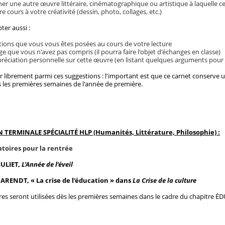
r une autre œuvre littéraire, cinématographique ou artistique à laquelle cet
bre cours à votre créativité (dessin, photo, collages, etc.)
ter aussi :
ions que vous vous êtes posées au cours de votre lecture
e que vous n'avez pas compris (il pourra faire l'objet d'échanges en classe)
réciation personnelle sur cette œuvre (en listant quelques arguments pour êt
ir librement parmi ces suggestions : l'important est que ce carnet conserve
dès les premières semaines de l'année de première.
 TERMINALE SPÉCIALITÉ HLP (Humanités, Littérature, Philosophie) :
atoires pour la rentrée
JULIET,
L’Année de l’éveil
RENDT, « La crise de l’éducation » dans
La Crise de la culture
ures seront utilisées dès les premières semaines dans le cadre du chapi