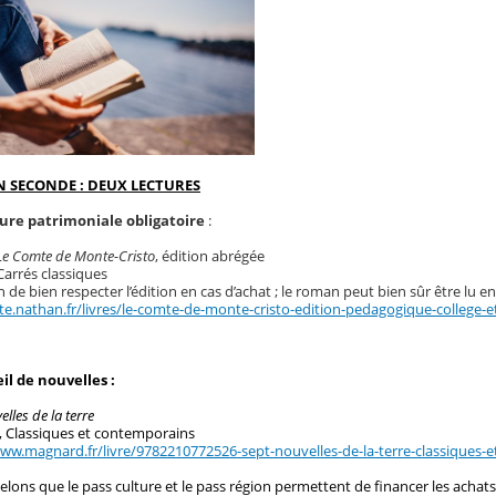
N SECONDE : DEUX LECTURES
ure patrimoniale obligatoire
:
Le Comte de Monte-Cristo
, édition abrégée
arrés classiques
n de bien respecter l’édition en cas d’achat ; le roman peut bien sûr être lu e
ite.nathan.fr/livres/le-comte-de-monte-cristo-edition-pedagogique-college-
il de nouvelles :
lles de la terre
 Classiques et contemporains
www.magnard.fr/livre/9782210772526-sept-nouvelles-de-la-terre-classiques-
lons que le pass culture et le pass région permettent de financer les achat