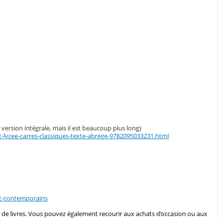
n version intégrale, mais il est beaucoup plus long)
et-lycee-carres-classiques-texte-abrege-9782095033231.html
et-contemporains
s de livres. Vous pouvez également recourir aux achats d’occasion ou aux