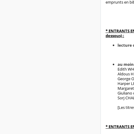
emprunts en bi
* ENTRANTS EN
dessous) :
lecture 
au moins
Edith W
Aldous 
George 
Harper L
Margare
Giuliano
Sorj CH
[Les titr
* ENTRANTS E