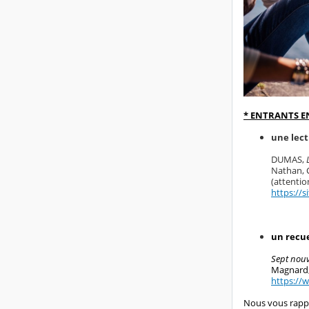
* ENTRANTS E
une lect
DUMAS,
Nathan, C
(attentio
https://s
un recue
Sept nouve
Magnard,
https://
Nous vous rappe