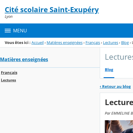
Panneau de gestion des cookies
Cité scolaire Saint-Exupéry
Menu de la rubrique
Contenu
Lyon
MENU
Vous êtes ici :
Accueil
›
Matières enseignées
›
Français
›
Lectures
›
Blog
›
Lecture
Matières enseignées
Blog
Français
Lectures
‹
Retour au blog
Lecture
Par EMMELINE BAU