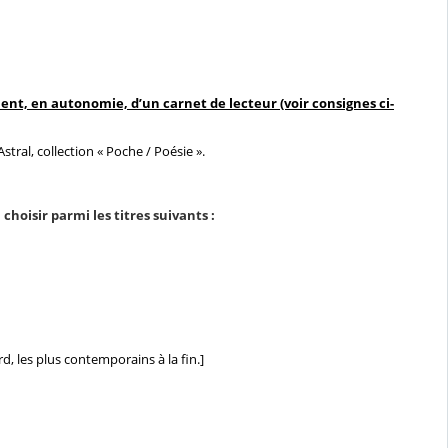
en autonomie, d’un carnet de lecteur (voir consignes ci-
stral, collection « Poche / Poésie ».
hoisir parmi les titres suivants :
rd, les plus contemporains à la fin.]