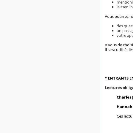
mentionne
laisser li
Vous pourrez no
des quest
un passag
votre app
A vous de chois
Il sera utilisé 
* ENTRANTS EN
Lectures oblig
Charles 
Hannah A
Ces lect