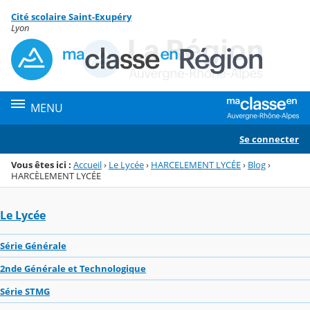
Panneau de gestion des cookies
Cité scolaire Saint-Exupéry
Menu de la rubrique
Contenu
Lyon
MENU
Se connecter
Vous êtes ici :
Accueil
›
Le Lycée
›
HARCELEMENT LYCÉE
›
Blog
›
HARCÈLEMENT LYCÉE
Le Lycée
Série Générale
2nde Générale et Technologique
Série STMG