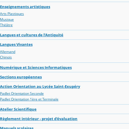
Enseignements artistiques
Arts Plastiques
Musique
Théâtre
Langues et cultures de l’Antiquité
Langues Vivantes
Allemand
Chinois
Numérique et Sciences Informatiques
Sections européennes
Action Orientation au Lycée Saint-Exupéry
Padlet Orientation Seconde
Padlet Orientation 1ère et Terminale
Atelier Scientifique
Règlement intérieur - projet d'évaluation
Manuels scolaires