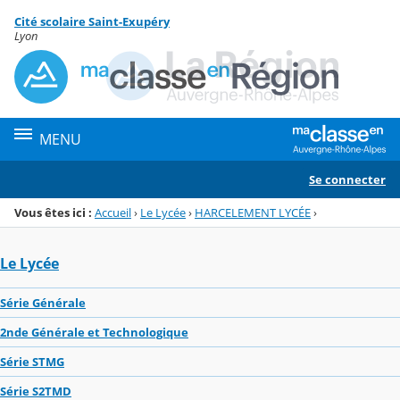
Panneau de gestion des cookies
Cité scolaire Saint-Exupéry
Menu de la rubrique
Contenu
Lyon
MENU
Se connecter
Vous êtes ici :
Accueil
›
Le Lycée
›
HARCELEMENT LYCÉE
›
Le Lycée
Série Générale
2nde Générale et Technologique
Série STMG
Série S2TMD