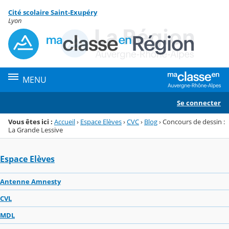
Panneau de gestion des cookies
Cité scolaire Saint-Exupéry
Menu de la rubrique
Contenu
Lyon
MENU
Se connecter
Vous êtes ici :
Accueil
›
Espace Elèves
›
CVC
›
Blog
›
Concours de dessin :
La Grande Lessive
Espace Elèves
Antenne Amnesty
CVL
MDL