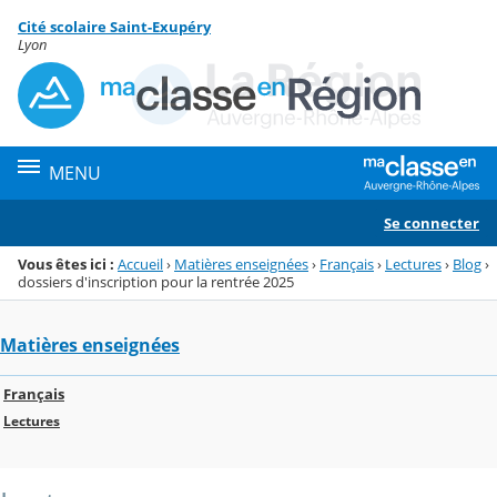
Panneau de gestion des cookies
Cité scolaire Saint-Exupéry
Menu de la rubrique
Contenu
Lyon
MENU
Se connecter
Vous êtes ici :
Accueil
›
Matières enseignées
›
Français
›
Lectures
›
Blog
›
dossiers d'inscription pour la rentrée 2025
Matières enseignées
Français
Lectures