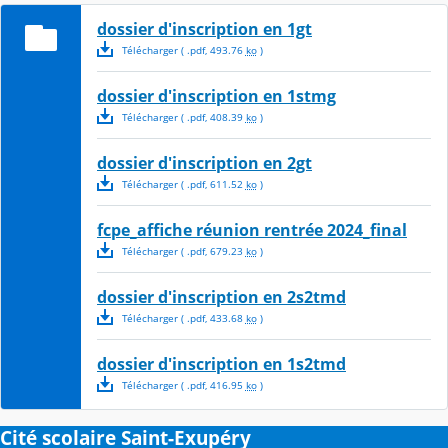
dossier d'inscription en 1gt
Télécharger
( .
pdf
,
493.76
ko
)
dossier d'inscription en 1stmg
Télécharger
( .
pdf
,
408.39
ko
)
dossier d'inscription en 2gt
Télécharger
( .
pdf
,
611.52
ko
)
fcpe_affiche réunion rentrée 2024_final
Télécharger
( .
pdf
,
679.23
ko
)
dossier d'inscription en 2s2tmd
Télécharger
( .
pdf
,
433.68
ko
)
dossier d'inscription en 1s2tmd
Télécharger
( .
pdf
,
416.95
ko
)
Cité scolaire Saint-Exupéry