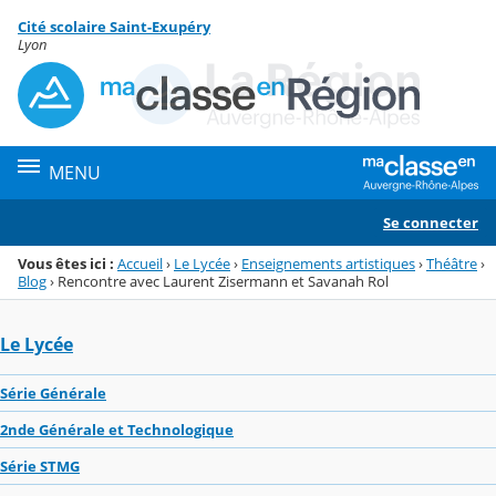
Panneau de gestion des cookies
Cité scolaire Saint-Exupéry
Menu de la rubrique
Contenu
Lyon
MENU
Se connecter
Vous êtes ici :
Accueil
›
Le Lycée
›
Enseignements artistiques
›
Théâtre
›
Blog
›
Rencontre avec Laurent Zisermann et Savanah Rol
Le Lycée
Série Générale
2nde Générale et Technologique
Série STMG