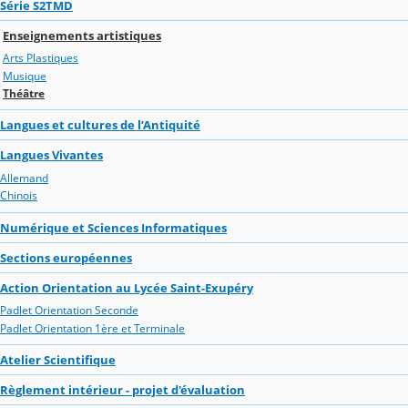
Série S2TMD
Enseignements artistiques
Arts Plastiques
Musique
Théâtre
Langues et cultures de l’Antiquité
Langues Vivantes
Allemand
Chinois
Numérique et Sciences Informatiques
Sections européennes
Action Orientation au Lycée Saint-Exupéry
Padlet Orientation Seconde
Padlet Orientation 1ère et Terminale
Atelier Scientifique
Règlement intérieur - projet d'évaluation