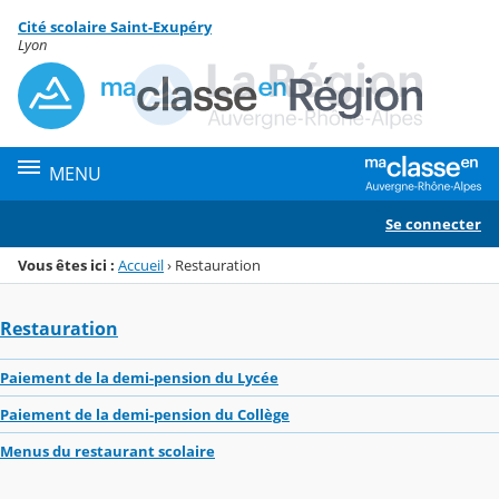
Panneau de gestion des cookies
Cité scolaire Saint-Exupéry
Menu de la rubrique
Contenu
Lyon
MENU
Se connecter
Vous êtes ici :
Accueil
›
Restauration
Restauration
Paiement de la demi-pension du Lycée
Paiement de la demi-pension du Collège
Menus du restaurant scolaire