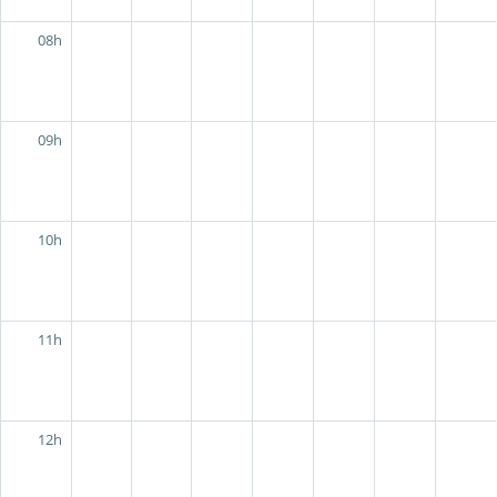
08h
09h
10h
11h
12h