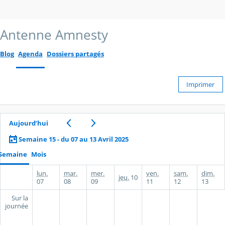
Antenne Amnesty
Blog
Agenda
Dossiers partagés
Imprimer
Aujourd’hui
Semaine 15 - du 07 au 13 Avril 2025
Semaine
Mois
lun.
mar.
mer.
ven.
sam.
dim.
jeu.
10
07
08
09
11
12
13
Sur la
journée