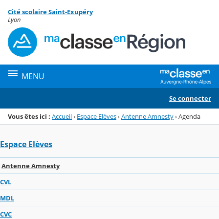
Panneau de gestion des cookies
Cité scolaire Saint-Exupéry
Menu de la rubrique
Contenu
Lyon
MENU
Se connecter
Vous êtes ici :
Accueil
›
Espace Elèves
›
Antenne Amnesty
›
Agenda
Espace Elèves
Antenne Amnesty
CVL
MDL
CVC