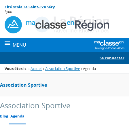
Panneau de gestion des cookies
Cité scolaire Saint-Exupéry
Menu de la rubrique
Contenu
Lyon
MENU
Se connecter
Vous êtes ici :
Accueil
›
Association Sportive
›
Agenda
Association Sportive
Association Sportive
Blog
Agenda