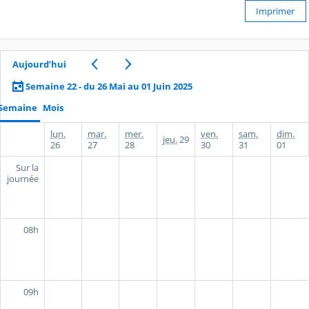
Imprimer
Aujourd’hui
Semaine 22 - du 26 Mai au 01 Juin 2025
Semaine
Mois
lun.
mar.
mer.
ven.
sam.
dim.
jeu.
29
26
27
28
30
31
01
Sur la
journée
08h
09h