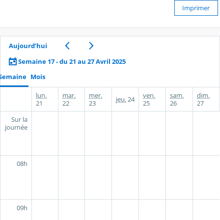
Imprimer
Aujourd’hui
Semaine 17 - du 21 au 27 Avril 2025
Semaine
Mois
lun.
mar.
mer.
ven.
sam.
dim.
jeu.
24
21
22
23
25
26
27
Sur la
journée
08h
09h