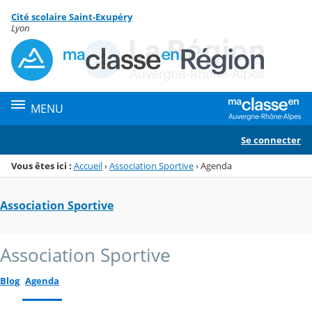
Panneau de gestion des cookies
Cité scolaire Saint-Exupéry
Menu de la rubrique
Contenu
Lyon
MENU
Se connecter
Vous êtes ici :
Accueil
›
Association Sportive
›
Agenda
Association Sportive
Association Sportive
Blog
Agenda