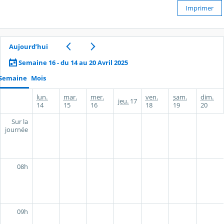
Imprimer
Aujourd’hui
Semaine 16 - du 14 au 20 Avril 2025
Semaine
Mois
lun.
mar.
mer.
ven.
sam.
dim.
jeu.
17
14
15
16
18
19
20
Sur la
journée
08h
09h