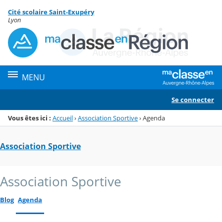
Panneau de gestion des cookies
Cité scolaire Saint-Exupéry
Menu de la rubrique
Contenu
Lyon
MENU
Se connecter
Vous êtes ici :
Accueil
›
Association Sportive
›
Agenda
Association Sportive
Association Sportive
Blog
Agenda