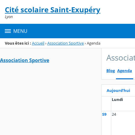
Panneau de gestion des cookies
Cité scolaire Saint-Exupéry
Menu de la rubrique
Contenu
Lyon
MENU
Vous êtes ici :
Accueil
›
Association Sportive
›
Agenda
Associa
Association Sportive
Blog
Agenda
Aujourd’hui
Lundi
S9
24